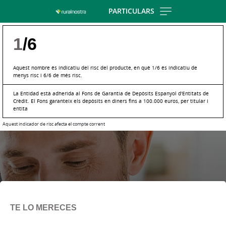
Skip
PARTICULARS
to
main
1
/6
contentt
Aquest nombre és indicatiu del risc del producte, en què 1/6 és indicatiu de
menys risc i 6/6 de més risc.
La Entidad està adherida al Fons de Garantia de Depòsits Espanyol d'Entitats de
Crèdit. El Fons garanteix els depòsits en diners fins a 100.000 euros, per titular i
entita
Aquest indicador de risc afecta el compte corrent
TE LO MERECES