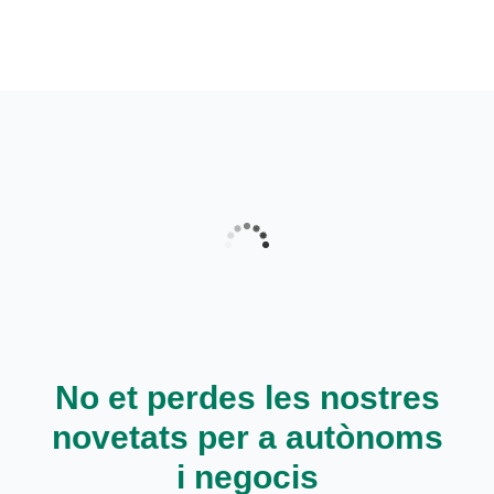
Cargando
contenido,
por
favor
espere...
No et perdes les nostres
Cargando
contenido,
novetats per a autònoms
por
i negocis
favor