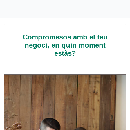
espere...
Compromesos amb el teu
negoci, en quin moment
estàs?