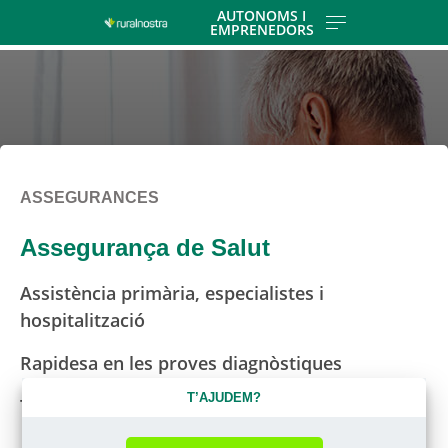
Skip
AUTONOMS I
EMPRENEDORS
to
main
contentt
ASSEGURANCES
Assegurança de Salut
Assistència primària, especialistes i
hospitalització
Rapidesa en les proves diagnòstiques
T’AJUDEM?
Tracte pròxim i personal per a la teua salut