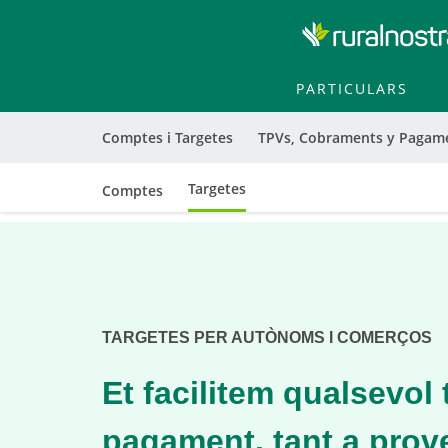
PARTICULARS
Comptes i Targetes
TPVs, Cobraments y Pagam
Targetes
Comptes
Cargando
contenido,
por
favor
espere...
TARGETES PER AUTÒNOMS I COMERÇOS
Et facilitem qualsevol 
pagament, tant a prov