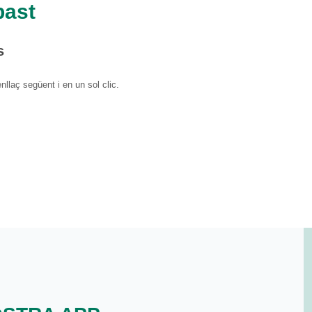
bast
s
llaç següent i en un sol clic.