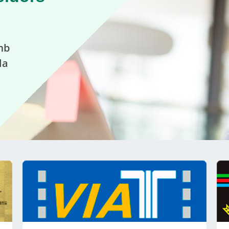
mb
la