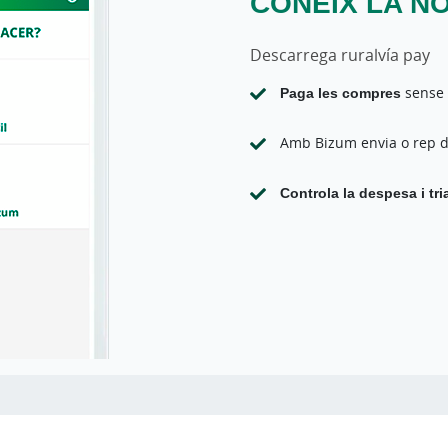
CONEIX LA N
Descarrega ruralvía pay
Paga les compres
sense 
Amb Bizum envia o rep d
Controla la despesa i tri