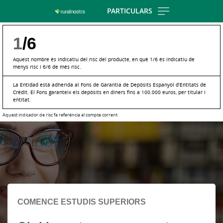
Skip
PARTICULARS
to
main
1
/6
contentt
Aquest nombre és indicatiu del risc del producte, en què 1/6 és indicatiu de
menys risc i 6/6 de més risc.
La Entidad està adherida al Fons de Garantia de Depòsits Espanyol d'Entitats de
Crèdit. El Fons garanteix els depòsits en diners fins a 100.000 euros, per titular i
entitat.
Aquest indicador de risc fa referència al compte corrent
Cargando
contenido,
por
favor
espere...
COMENCE ESTUDIS SUPERIORS