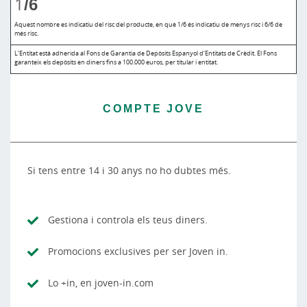
1
/6
Aquest nombre es indicatiu del risc del producte, en què 1/6 és indicatiu de menys risc i 6/6 de
més risc.
L’Entitat està adherida al Fons de Garantia de Depòsits Espanyol d’Entitats de Crèdit. El Fons
garanteix els depòsits en diners fins a 100.000 euros, per titular i entitat.
COMPTE JOVE
Si tens entre 14 i 30 anys no ho dubtes més.
Gestiona i controla els teus diners.
Promocions exclusives per ser Joven in.
Lo +in, en joven-in.com