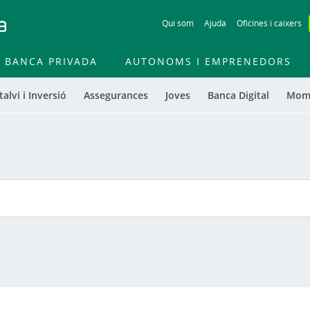
Skip
Qui som
Ajuda
Oficines i caixers
to
main
contentt
BANCA PRIVADA
AUTONOMS I EMPRENEDORS
talvi i Inversió
Assegurances
Joves
Banca Digital
Mom