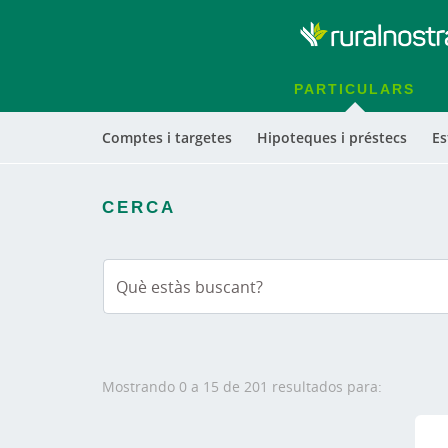
PARTICULARS
Comptes i targetes
Hipoteques i préstecs
Es
CERCA
Mostrando 0 a 15 de 201 resultados para: