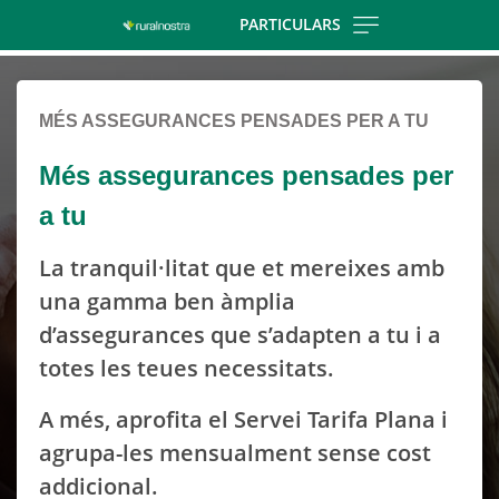
Skip
PARTICULARS
to
Cargando
main
contenido,
contentt
MÉS ASSEGURANCES PENSADES PER A TU
por
favor
Més assegurances pensades per
espere...
a tu
La tranquil·litat que et mereixes amb
una gamma ben àmplia
d’assegurances que s’adapten a tu i a
totes les teues necessitats.
A més, aprofita el Servei Tarifa Plana i
agrupa-les mensualment sense cost
addicional.