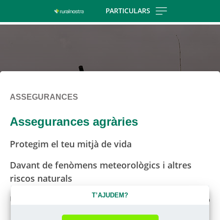
Skip
PARTICULARS
to
main
contentt
ASSEGURANCES
Assegurances agràries
Protegim el teu mitjà de vida
Davant de fenòmens meteorològics i altres
riscos naturals
T’AJUDEM?
Una cobertura que s’adapta a la teua explotació