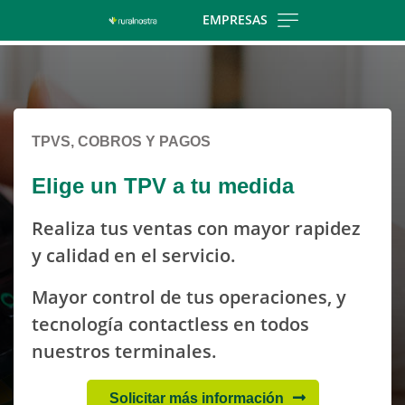
Skip
EMPRESAS
to
Cargando
main
contenido,
contentt
por
favor
TPVS, COBROS Y PAGOS
espere...
Elige un TPV a tu medida
Realiza tus ventas con mayor rapidez
y calidad en el servicio.
Mayor control de tus operaciones, y
tecnología contactless en todos
nuestros terminales.
Solicitar más información