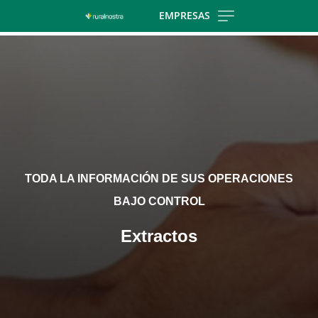
Skip
EMPRESAS
to
Cargando
main
contenido,
contentt
por
favor
espere...
TODA LA INFORMACIÓN DE SUS OPERACIONES
BAJO CONTROL
Extractos