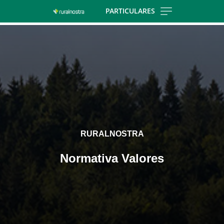
Skip
PARTICULARES
to
Cargando
main
contenido,
contentt
por
favor
espere...
RURALNOSTRA
Normativa Valores