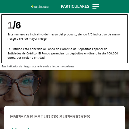
Skip
PARTICULARES
to
main
1
/6
contentt
Este número es indicativo del riesgo del producto, siendo 1/6 indicativo de menor
riesgo y 6/6 de mayor riesgo.
La Entidad está adherida al Fondo de Garantía de Depósitos Español de
Entidades de Crédito. El Fondo garantiza los depósitos en dinero hasta 100.000
euros, por titular y entidad.
Este indicador de riesgo hace referencia a la cuenta corriente
Cargando
contenido,
por
favor
espere...
EMPEZAR ESTUDIOS SUPERIORES