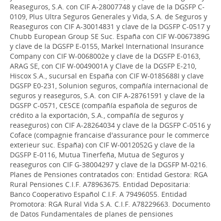
Reaseguros, S.A. con CIF A-28007748 y clave de la DGSFP C-
0109, Plus Ultra Seguros Generales y Vida, S.A. de Seguros y
Reaseguros con CIF A-30014831 y clave de la DGSFP C-0517 y
Chubb European Group SE Suc. España con CIF W-0067389G
y clave de la DGSFP E-0155, Markel International Insurance
Company con CIF W-0068002e y clave de la DGSFP E-0163,
ARAG SE, con CIF W-0049001A y Clave de la DGSFP E-210,
Hiscox S.A., sucursal en España con CIF W-0185688I y clave
DGSFP E0-231, Solunion seguros, compañía internacional de
seguros y reaseguros, S.A. con CIF A-28761591 y clave de la
DGSFP C-0571, CESCE (compañía española de seguros de
crédito a la exportación, S.A., compañía de seguros y
reaseguros) con CIF A-28264034 y clave de la DGSFP C-0516 y
Coface (compagnie francaise d'assurance pour le commerce
exterieur suc. España) con CIF W-0012052G y clave de la
DGSFP E-0116, Mutua Tinerfeña, Mutua de Seguros y
reaseguros con CIF G-38004297 y clave de la DGSFP M-0216.
Planes de Pensiones contratados con: Entidad Gestora: RGA
Rural Pensiones C.I.F. A78963675. Entidad Depositaria:
Banco Cooperativo Español C.I.F. A 79496055. Entidad
Promotora: RGA Rural Vida S.A. C.I.F. A78229663. Documento
de Datos Fundamentales de planes de pensiones