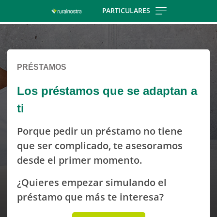
Skip
PARTICULARES
to
Cargando
main
contenido,
contentt
por
favor
PRÉSTAMOS
espere...
Los préstamos que se adaptan a
ti
Porque pedir un préstamo no tiene
que ser complicado, te asesoramos
desde el primer momento.
¿Quieres empezar simulando el
préstamo que más te interesa?