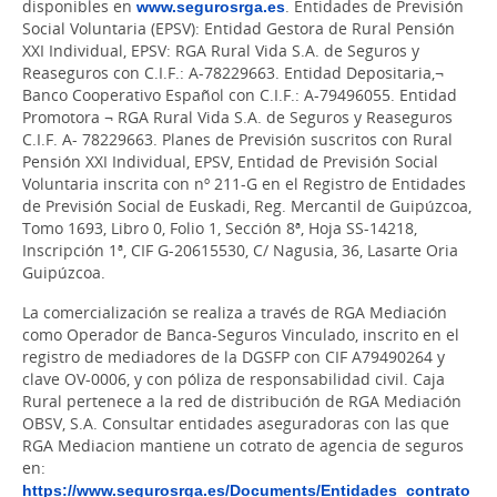
disponibles en
www.segurosrga.es
. Entidades de Previsión
Social Voluntaria (EPSV): Entidad Gestora de Rural Pensión
XXI Individual, EPSV: RGA Rural Vida S.A. de Seguros y
Reaseguros con C.I.F.: A-78229663. Entidad Depositaria,¬
Banco Cooperativo Español con C.I.F.: A-79496055. Entidad
Promotora ¬ RGA Rural Vida S.A. de Seguros y Reaseguros
C.I.F. A- 78229663. Planes de Previsión suscritos con Rural
Pensión XXI Individual, EPSV, Entidad de Previsión Social
Voluntaria inscrita con nº 211-G en el Registro de Entidades
de Previsión Social de Euskadi, Reg. Mercantil de Guipúzcoa,
Tomo 1693, Libro 0, Folio 1, Sección 8ª, Hoja SS-14218,
Inscripción 1ª, CIF G-20615530, C/ Nagusia, 36, Lasarte Oria
Guipúzcoa.
La comercialización se realiza a través de RGA Mediación
como Operador de Banca-Seguros Vinculado, inscrito en el
registro de mediadores de la DGSFP con CIF A79490264 y
clave OV-0006, y con póliza de responsabilidad civil. Caja
Rural pertenece a la red de distribución de RGA Mediación
OBSV, S.A. Consultar entidades aseguradoras con las que
RGA Mediacion mantiene un cotrato de agencia de seguros
en:
https://www.segurosrga.es/Documents/Entidades_contrato