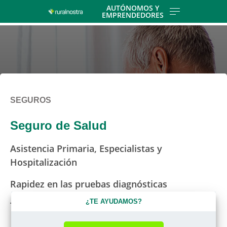
Skip
AUTÓNOMOS Y
EMPRENDEDORES
to
main
contentt
SEGUROS
Seguro de Salud
Asistencia Primaria, Especialistas y
Hospitalización
Rapidez en las pruebas diagnósticas
¿TE AYUDAMOS?
Trato cercano y personal para tu salud