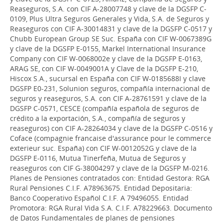
Reaseguros, S.A. con CIF A-28007748 y clave de la DGSFP C-
0109, Plus Ultra Seguros Generales y Vida, S.A. de Seguros y
Reaseguros con CIF A-30014831 y clave de la DGSFP C-0517 y
Chubb European Group SE Suc. España con CIF W-0067389G
y clave de la DGSFP E-0155, Markel International Insurance
Company con CIF W-0068002e y clave de la DGSFP E-0163,
ARAG SE, con CIF W-0049001A y Clave de la DGSFP E-210,
Hiscox S.A., sucursal en España con CIF W-0185688I y clave
DGSFP E0-231, Solunion seguros, compañía internacional de
seguros y reaseguros, S.A. con CIF A-28761591 y clave de la
DGSFP C-0571, CESCE (compañía española de seguros de
crédito a la exportación, S.A., compañía de seguros y
reaseguros) con CIF A-28264034 y clave de la DGSFP C-0516 y
Coface (compagnie francaise d'assurance pour le commerce
exterieur suc. España) con CIF W-0012052G y clave de la
DGSFP E-0116, Mutua Tinerfeña, Mutua de Seguros y
reaseguros con CIF G-38004297 y clave de la DGSFP M-0216.
Planes de Pensiones contratados con: Entidad Gestora: RGA
Rural Pensiones C.I.F. A78963675. Entidad Depositaria:
Banco Cooperativo Español C.I.F. A 79496055. Entidad
Promotora: RGA Rural Vida S.A. C.I.F. A78229663. Documento
de Datos Fundamentales de planes de pensiones