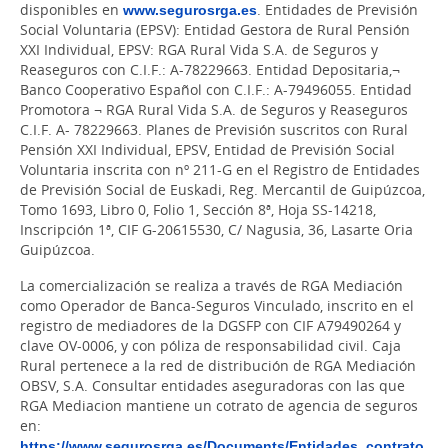
disponibles en
www.segurosrga.es
. Entidades de Previsión
Social Voluntaria (EPSV): Entidad Gestora de Rural Pensión
XXI Individual, EPSV: RGA Rural Vida S.A. de Seguros y
Reaseguros con C.I.F.: A-78229663. Entidad Depositaria,¬
Banco Cooperativo Español con C.I.F.: A-79496055. Entidad
Promotora ¬ RGA Rural Vida S.A. de Seguros y Reaseguros
C.I.F. A- 78229663. Planes de Previsión suscritos con Rural
Pensión XXI Individual, EPSV, Entidad de Previsión Social
Voluntaria inscrita con nº 211-G en el Registro de Entidades
de Previsión Social de Euskadi, Reg. Mercantil de Guipúzcoa,
Tomo 1693, Libro 0, Folio 1, Sección 8ª, Hoja SS-14218,
Inscripción 1ª, CIF G-20615530, C/ Nagusia, 36, Lasarte Oria
Guipúzcoa.
La comercialización se realiza a través de RGA Mediación
como Operador de Banca-Seguros Vinculado, inscrito en el
registro de mediadores de la DGSFP con CIF A79490264 y
clave OV-0006, y con póliza de responsabilidad civil. Caja
Rural pertenece a la red de distribución de RGA Mediación
OBSV, S.A. Consultar entidades aseguradoras con las que
RGA Mediacion mantiene un cotrato de agencia de seguros
en:
https://www.segurosrga.es/Documents/Entidades_contrato