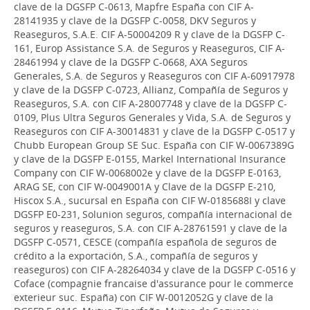
clave de la DGSFP C-0613, Mapfre España con CIF A-
28141935 y clave de la DGSFP C-0058, DKV Seguros y
Reaseguros, S.A.E. CIF A-50004209 R y clave de la DGSFP C-
161, Europ Assistance S.A. de Seguros y Reaseguros, CIF A-
28461994 y clave de la DGSFP C-0668, AXA Seguros
Generales, S.A. de Seguros y Reaseguros con CIF A-60917978
y clave de la DGSFP C-0723, Allianz, Compañía de Seguros y
Reaseguros, S.A. con CIF A-28007748 y clave de la DGSFP C-
0109, Plus Ultra Seguros Generales y Vida, S.A. de Seguros y
Reaseguros con CIF A-30014831 y clave de la DGSFP C-0517 y
Chubb European Group SE Suc. España con CIF W-0067389G
y clave de la DGSFP E-0155, Markel International Insurance
Company con CIF W-0068002e y clave de la DGSFP E-0163,
ARAG SE, con CIF W-0049001A y Clave de la DGSFP E-210,
Hiscox S.A., sucursal en España con CIF W-0185688I y clave
DGSFP E0-231, Solunion seguros, compañía internacional de
seguros y reaseguros, S.A. con CIF A-28761591 y clave de la
DGSFP C-0571, CESCE (compañía española de seguros de
crédito a la exportación, S.A., compañía de seguros y
reaseguros) con CIF A-28264034 y clave de la DGSFP C-0516 y
Coface (compagnie francaise d'assurance pour le commerce
exterieur suc. España) con CIF W-0012052G y clave de la