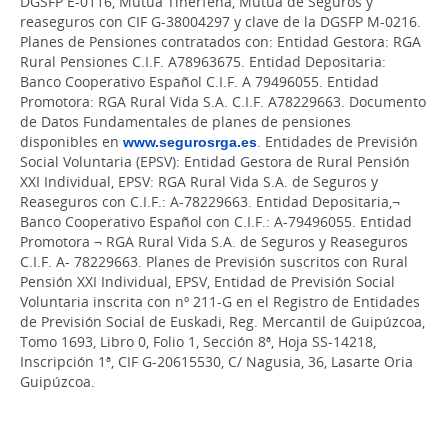
DGSFP E-0116, Mutua Tinerfeña, Mutua de Seguros y
reaseguros con CIF G-38004297 y clave de la DGSFP M-0216.
Planes de Pensiones contratados con: Entidad Gestora: RGA
Rural Pensiones C.I.F. A78963675. Entidad Depositaria:
Banco Cooperativo Español C.I.F. A 79496055. Entidad
Promotora: RGA Rural Vida S.A. C.I.F. A78229663. Documento
de Datos Fundamentales de planes de pensiones
disponibles en
www.segurosrga.es
. Entidades de Previsión
Social Voluntaria (EPSV): Entidad Gestora de Rural Pensión
XXI Individual, EPSV: RGA Rural Vida S.A. de Seguros y
Reaseguros con C.I.F.: A-78229663. Entidad Depositaria,¬
Banco Cooperativo Español con C.I.F.: A-79496055. Entidad
Promotora ¬ RGA Rural Vida S.A. de Seguros y Reaseguros
C.I.F. A- 78229663. Planes de Previsión suscritos con Rural
Pensión XXI Individual, EPSV, Entidad de Previsión Social
Voluntaria inscrita con nº 211-G en el Registro de Entidades
de Previsión Social de Euskadi, Reg. Mercantil de Guipúzcoa,
Tomo 1693, Libro 0, Folio 1, Sección 8ª, Hoja SS-14218,
Inscripción 1ª, CIF G-20615530, C/ Nagusia, 36, Lasarte Oria
Guipúzcoa.