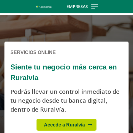
Skip
EMPRESAS
to
Cargando
main
contenido,
contentt
por
favor
espere...
SERVICIOS ONLINE
Siente tu negocio más cerca en
Ruralvía
Podrás llevar un control inmediato de
tu negocio desde tu banca digital,
dentro de Ruralvía.
Accede a Ruralvía