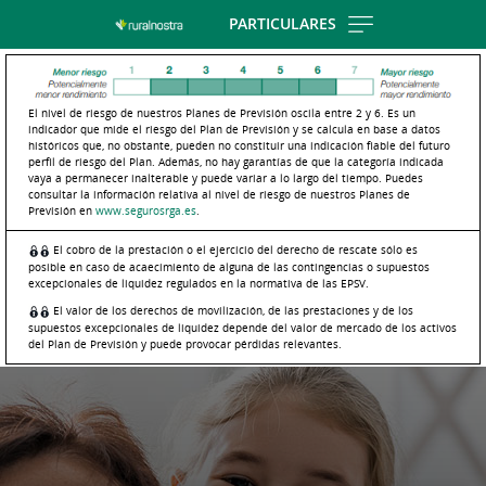
Skip
PARTICULARES
to
main
contentt
El nivel de riesgo de nuestros Planes de Previsión oscila entre 2 y 6. Es un
indicador que mide el riesgo del Plan de Previsión y se calcula en base a datos
históricos que, no obstante, pueden no constituir una indicación fiable del futuro
perfil de riesgo del Plan. Además, no hay garantías de que la categoría indicada
vaya a permanecer inalterable y puede variar a lo largo del tiempo. Puedes
consultar la información relativa al nivel de riesgo de nuestros Planes de
Previsión en
www.segurosrga.es
.
El cobro de la prestación o el ejercicio del derecho de rescate sólo es
posible en caso de acaecimiento de alguna de las contingencias o supuestos
excepcionales de liquidez regulados en la normativa de las EPSV.
El valor de los derechos de movilización, de las prestaciones y de los
supuestos excepcionales de liquidez depende del valor de mercado de los activos
del Plan de Previsión y puede provocar pérdidas relevantes.
Cargando
contenido,
por
favor
espere...