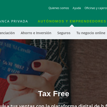
Skip
Quiénes somos
Ayuda
Oficinas y cajero
to
main
contentt
ANCA PRIVADA
AUTÓNOMOS Y EMPRENDEDORES
anciación
Ahorro e Inversión
Seguros
Tu negocio online
Tax Free
lsa tus ventas con la plataforma digital de b.