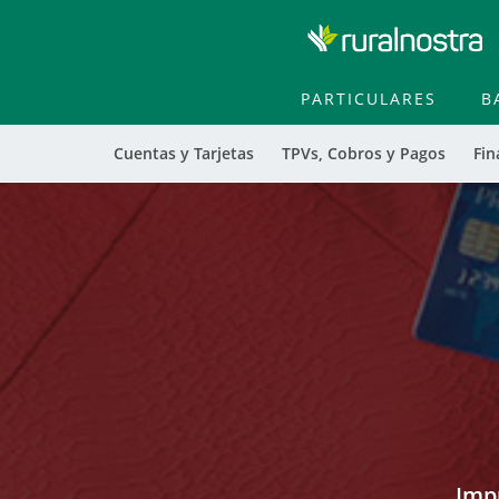
PARTICULARES
B
Cuentas y Tarjetas
TPVs, Cobros y Pagos
Fin
Cargando
contenido,
por
favor
espere...
Impu