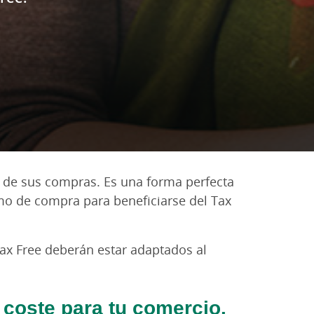
A de sus compras. Es una forma perfecta
imo de compra para beneficiarse del Tax
Tax Free deberán estar adaptados al
 coste para tu comercio.