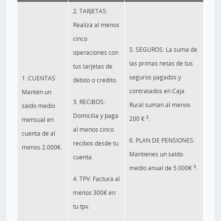
2. TARJETAS:
Realiza al menos
cinco
5. SEGUROS: La suma de
operaciones con
las primas netas de tus
tus tarjetas de
seguros pagados y
1. CUENTAS:
débito o crédito.
contratados en Caja
Mantén un
3. RECIBOS:
Rural suman al menos
saldo medio
Domicilia y paga
3
200 €
.
mensual en
al menos cinco
cuenta de al
6. PLAN DE PENSIONES:
recibos desde tu
menos 2.000€.
Mantienes un saldo
cuenta.
3
medio anual de 5.000€
.
4. TPV: Factura al
menos 300€ en
tu tpv.