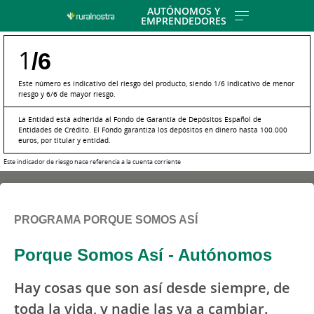
Skip
AUTÓNOMOS Y
EMPRENDEDORES
to
main
1
/6
contentt
Este número es indicativo del riesgo del producto, siendo 1/6 indicativo de menor
riesgo y 6/6 de mayor riesgo.
La Entidad está adherida al Fondo de Garantía de Depósitos Español de
Entidades de Crédito. El Fondo garantiza los depósitos en dinero hasta 100.000
euros, por titular y entidad.
Este indicador de riesgo hace referencia a la cuenta corriente
PROGRAMA PORQUE SOMOS ASÍ
Porque Somos Así - Autónomos
Hay cosas que son así desde siempre, de
toda la vida, y nadie las va a cambiar.