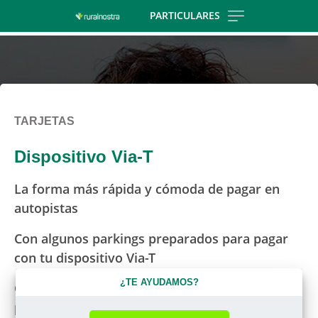
Skip
PARTICULARES
to
main
contentt
TARJETAS
Dispositivo Via-T
La forma más rápida y cómoda de pagar en
autopistas
Con algunos parkings preparados para pagar
con tu dispositivo Via-T
¿TE AYUDAMOS?
Olvídate ya de esperar y perder tiempo en los
peajes