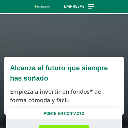
Skip
EMPRESAS
to
Cargando
main
contenido,
contentt
por
favor
espere...
Alcanza el futuro que siempre
has soñado
Empieza a invertir en fondos* de
forma cómoda y fácil.
PONTE EN CONTACTO